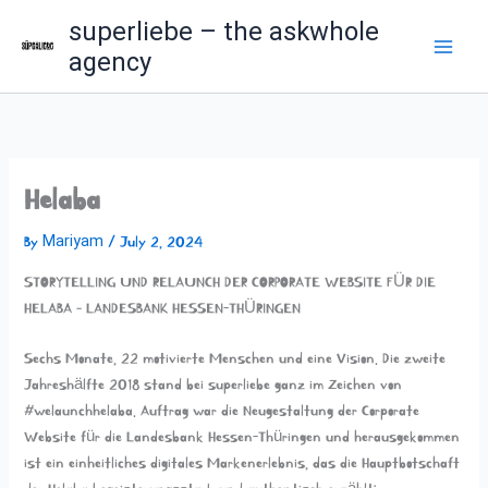
Skip
superliebe – the askwhole
to
agency
content
Helaba
Mariyam
By
/
July 2, 2024
STORYTELLING UND RELAUNCH DER CORPORATE WEBSITE FÜR DIE
HELABA – LANDESBANK HESSEN-THÜRINGEN
Sechs Monate, 22 motivierte Menschen und eine Vision. Die zweite
Jahreshälfte 2018 stand bei superliebe ganz im Zeichen von
#welaunchhelaba. Auftrag war die Neugestaltung der Corporate
Website für die Landesbank Hessen-Thüringen und herausgekommen
ist ein einheitliches digitales Markenerlebnis, das die Hauptbotschaft