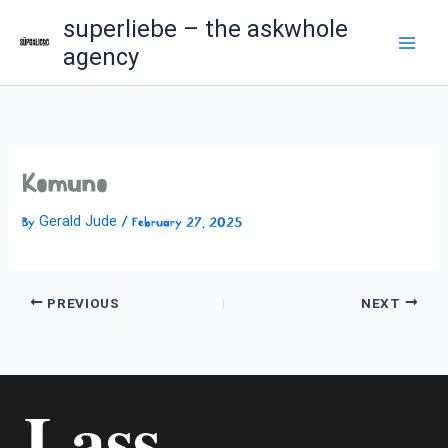
Skip
superliebe – the askwhole
to
agency
content
Komuno
Gerald Jude
By
/
February 27, 2025
PREVIOUS
NEXT
Lass